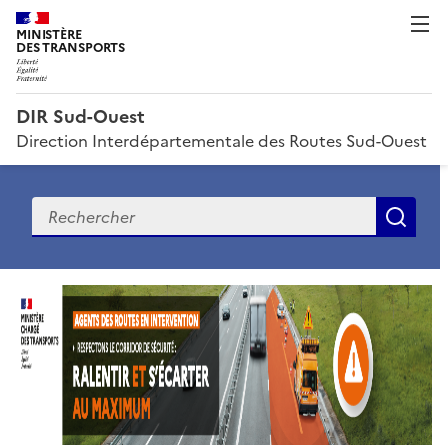
MINISTÈRE
DES TRANSPORTS
DIR Sud-Ouest
Direction Interdépartementale des Routes Sud-Ouest
Recherche
Rec
D
I
R
S
u