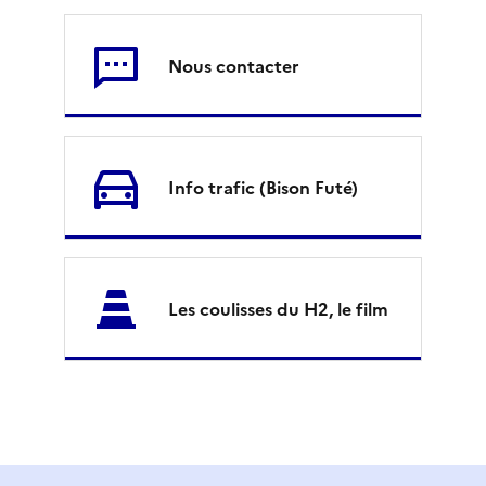
d
Nous contacter
-
O
u
Info trafic (Bison Futé)
e
s
t
Les coulisses du H2, le film