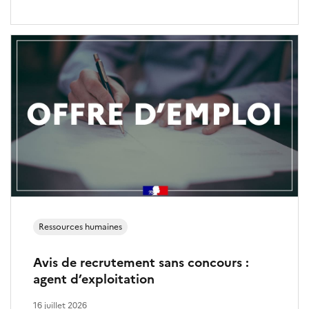
s
o
c
i
a
u
x
Ressources humaines
Avis de recrutement sans concours :
agent d’exploitation
16 juillet 2026