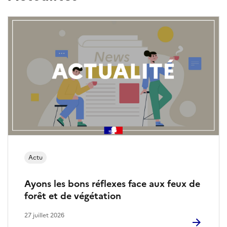
t
l
i
e
n
s
r
é
s
Actu
e
a
Ayons les bons réflexes face aux feux de
forêt et de végétation
u
27 juillet 2026
x