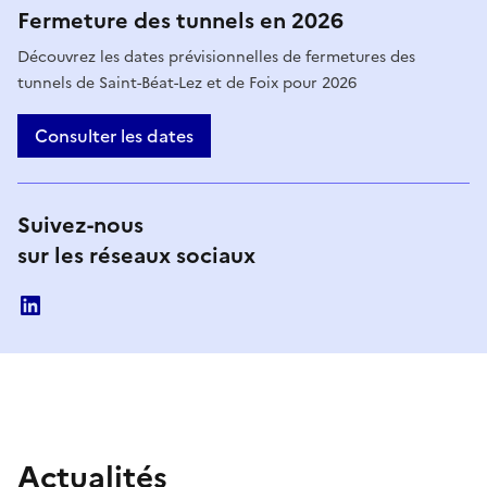
M
Fermeture des tunnels en 2026
i
Découvrez les dates prévisionnelles de fermetures des
tunnels de Saint-Béat-Lez et de Foix pour 2026
s
e
Consulter les dates
e
n
Suivez-nous
a
sur les réseaux sociaux
v
linkedin
a
n
t
e
Actualités